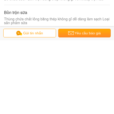
Bồn trộn sữa
Thùng chứa chất lỏng bằng thép không gỉ dễ dàng làm sạch Loại
sản phẩm sữa
Gửi tin nhắn
Yêu cầu báo giá
Bồn làm mát sữa
Đơn vị làm mát sữa có sẵn OEM, Thiết bị lưu trữ sữa 1000L
2000L 3000L
Máy tiệt trùng UHT
Máy chế biến sữa tiệt trùng hình ống hiệu quả cao / Máy thanh
trùng Flash
Thùng lên men bằng thép không gỉ
Bồn trộn vệ sinh / Bồn trộn bằng thép không gỉ với máy khuấy
chống ăn mòn
Đồng hóa cao áp