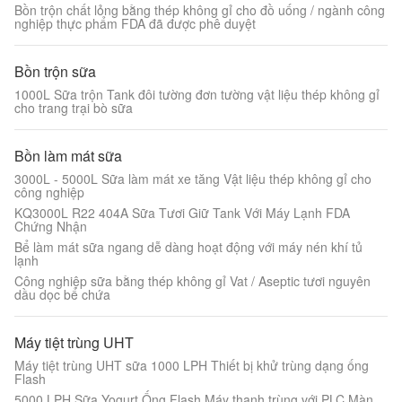
Bồn trộn chất lỏng bằng thép không gỉ cho đồ uống / ngành công
nghiệp thực phẩm FDA đã được phê duyệt
Bồn trộn sữa
1000L Sữa trộn Tank đôi tường đơn tường vật liệu thép không gỉ
cho trang trại bò sữa
Bồn làm mát sữa
3000L - 5000L Sữa làm mát xe tăng Vật liệu thép không gỉ cho
công nghiệp
KQ3000L R22 404A Sữa Tươi Giữ Tank Với Máy Lạnh FDA
Chứng Nhận
Bể làm mát sữa ngang dễ dàng hoạt động với máy nén khí tủ
lạnh
Công nghiệp sữa bằng thép không gỉ Vat / Aseptic tươi nguyên
dầu dọc bể chứa
Máy tiệt trùng UHT
Máy tiệt trùng UHT sữa 1000 LPH Thiết bị khử trùng dạng ống
Flash
5000 LPH Sữa Yogurt Ống Flash Máy thanh trùng với PLC Màn