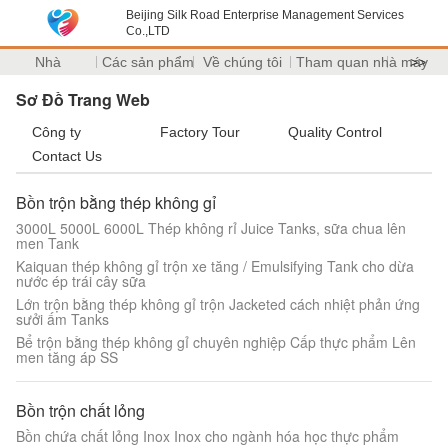
Beijing Silk Road Enterprise Management Services
Co.,LTD
Nhà
Các sản phẩm
Về chúng tôi
Tham quan nhà máy
>>
Sơ Đồ Trang Web
Công ty
Factory Tour
Quality Control
Contact Us
Bồn trộn bằng thép không gỉ
3000L 5000L 6000L Thép không rỉ Juice Tanks, sữa chua lên
men Tank
Kaiquan thép không gỉ trộn xe tăng / Emulsifying Tank cho dừa
nước ép trái cây sữa
Lớn trộn bằng thép không gỉ trộn Jacketed cách nhiệt phản ứng
sưởi ấm Tanks
Bể trộn bằng thép không gỉ chuyên nghiệp Cấp thực phẩm Lên
men tăng áp SS
Bồn trộn chất lỏng
Bồn chứa chất lỏng Inox Inox cho ngành hóa học thực phẩm