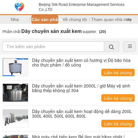
Beijing Silk Road Enterprise Management Services
Co.,LTD
Nhà
Các sản phẩm
Về chúng tôi
Tham quan nhà máy
>>
Dây chuyền sản xuất kem
Phẩm chất
supplier.
(20)
Dây chuyền sản xuất kem có hương vị Độ bão hòa
cho thực phẩm / đồ uống
Liên hệ chúng
tôi
Dây chuyền sản xuất kem 2000L / giờ Máy vệ sinh
bằng thép không gỉ 304
Liên hệ chúng
tôi
Dây chuyền sản xuất kem hoạt động dễ dàng 200L
300L 400L 500L 600L 800L
Liên hệ chúng
tôi
Nhà máy chế biến kem Bể làm mát bằng nhiệt /