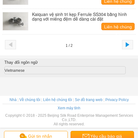
Liên hệ chúng
tôi
Kaiquan vệ sinh tri kẹp Ferrule SS304 bằng hình
dạng với miếng đệm dễ dàng cài đặt
Liên hệ chúng
tôi
1 / 2
Thay đổi ngôn ngữ
Vietnamese
Nhà
|
Về chúng tôi
|
Liên hệ chúng tôi
|
Sơ đồ trang web
|
Privacy Policy
Xem máy tính
Copyright © 2018 - 2025 Beijing Silk Road Enterprise Management Services
Co.,LTD.
All rights reserved.
Gửi tin nhắn
Yêu cầu báo giá