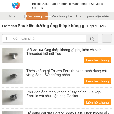
Beijing Silk Road Enterprise Management Services
Co.,LTD
Nhà
Các sản phẩm
Về chúng tôi
Tham quan nhà máy
>>
Phụ kiện đường ống thép không gỉ
Phẩm chất
supplier.
(20)
MB-32104 Ống thép không gỉ phụ kiện vệ sinh
Threaded kết nối Tee
Liên hệ chúng
tôi
Thép không gỉ Tri kẹp Ferrule bằng hình dạng với
vòng Seal ISO chứng nhận
Liên hệ chúng
tôi
Phụ kiện ống thép không gỉ tùy chỉnh 304 kẹp
Ferrule với phụ kiện ống Gasket
Liên hệ chúng
tôi
Dễ dàng cài đặt Rotary Spray Balls Thép không gỉ /