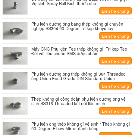
Vệ sinh Spray Ball Kích thước nhỏ
Liên hệ chúng
tôi
Phụ kiện đường ống bằng thép không gỉ chuyên
nghiệp SS304 90 Degree Tri kẹp khuỷu tay
Liên hệ chúng
tôi
Máy CNC Phụ kiện Tee thép không gỉ, Tri kẹp Tee
Đối với tiêu chuẩn SMS dược phẩm
Liên hệ chúng
tôi
Phụ kiện đường ống thép không gỉ 304 Threaded
ống Union Food Grade DIN Standard Union
Liên hệ chúng
tôi
Thép không gỉ công đoàn phụ kiện đường ống vệ
sinh SS316 Threaded kết nối liên minh
Liên hệ chúng
tôi
Phụ kiện ống thép không gỉ vệ sinh / Thép không gỉ
90 Degree Elbow Mirror đánh bóng