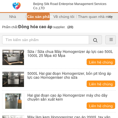
Beijing Silk Road Enterprise Management Services
Co.,LTD
Nhà
Các sản phẩm
Về chúng tôi
Tham quan nhà máy
>>
Đồng hóa cao áp
Phẩm chất
supplier.
(20)
Sữa / Sữa chua Máy Homogenizer áp lực cao 500L
1000L 25 Mpa 40 Mpa
Liên hệ chúng
tôi
5000L Hai giai đoạn Homogenizer, bốn pit tông áp
lực cao Homogeniser cho sữa
Liên hệ chúng
tôi
Hai giai đoạn cao áp Homogenizer máy cho dây
chuyền sản xuất kem
Liên hệ chúng
tôi
Máy làm kem Homogenizer cao áp 2000L tay vận