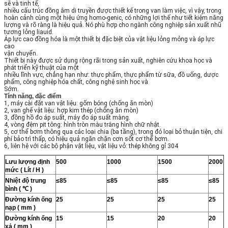
sẽ và tinh tế,
nhiều cấu trúc đồng âm di truyền được thiết kế trong van làm việc, vì vậy, trong
hoàn cảnh cùng một hiệu ứng homo-genic, có những lợi thế như tiết kiệm năng
lượng và rõ ràng là hiệu quả.
Nó phù hợp cho ngành công nghiệp sản xuất nhũ
tương lỏng liauid.
Áp lực cao đồng hóa là một thiết bị đặc biệt của vật liệu lỏng mỏng và áp lực
cao
vận chuyển.
Thiết bị này được sử dụng rộng rãi trong sản xuất, nghiên cứu khoa học và
phát triển kỹ thuật của một
nhiều lĩnh vực, chẳng hạn như: thực phẩm, thực phẩm từ sữa, đồ uống, dược
phẩm, công nghiệp hóa chất, công nghệ sinh học và
Sớm.
Tính năng, đặc điểm
1, máy cài đặt van vật liệu: gốm bóng (chống ăn mòn)
2, van ghế vật liệu: hợp kim thép (chống ăn mòn)
3, đồng hồ đo áp suất, máy đo áp suất màng.
4, vòng đệm pit tông: hình tròn màu trắng hình chữ nhật.
5, cơ thể bơm thông qua các loại chia (ba tầng), trong đó loại bỏ thuận tiện, chi
phí bảo trì thấp, có hiệu quả ngăn chặn cơn sốt cơ thể bơm.
6, liên hệ với các bộ phận vật liệu, vật liệu vỏ: thép không gỉ 304
Lưu lượng định
500
1000
1500
2000
mức
(
Lít / H
)
Nhiệt độ trung
≤85
≤85
≤85
≤85
bình
(
℃
)
Đường kính ống
25
25
25
25
nạp
(
mm
)
Đường kính ống
15
15
20
20
xả
(
mm
)