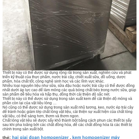
Thiết bị này có thể được sử dụng rộng rãi trong sản xuất, nghiên cứu và phát
triển kỹ thuật của thực phẩm, nước trái cây, chiết xuất sữa, đồ uống, dược
phẩm, hóa chất tốt, công nghệ sinh học và các lĩnh vực khác.
Nhiều loại nguyên liệu như sữa, sữa đậu hoặc nước trái cây có thể được đồng
nhất dưới áp lực cao để làm mỏng các quả bóng chất béo trong nước sữa, giúp
sản phẩm dễ tiêu hóa và hấp thụ, đồng thời cải thiện độ sắc nét.
Thiết bị này có thể được sử dụng trong sản xuất kem để cải thiện độ mỏng và
phần còn lại của vật liệu lỏng ....
Nó cũng có thể được sử dụng trong sản xuất nhũ tương, keo, nước ép trái cây
để tránh hoặc giảm lớp chất lỏng vật liệu, cải thiện sự xuất hiện của chất lỏng
vật liệu, có thể sáng hơn, thơm và thơm ngon.
Chất lỏng vật liệu sẽ được sấy khô thành bột bằng cách phun các thiết bị sấy
sau khi pha loãng bởi các chất đồng hóa, để các chất đồng hóa là các thiết bị
chính trong sản xuất bột.
hai giai đoạn homogenizer
kem homogenizer máy
thẻ:
,