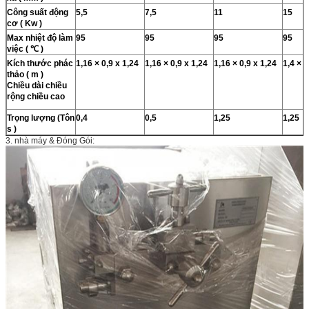
Công suất động
5,5
7,5
11
15
cơ
(
Kw
)
Max nhiệt độ làm
95
95
95
95
việc
(
℃
)
Kích thước phác
1,16 × 0,9 x 1,24
1,16 × 0,9 x 1,24
1,16 × 0,9 x 1,24
1,4 × 1
thảo
(
m
)
Chiều dài chiều
rộng chiều cao
Trọng lượng (Tôn
0,4
0,5
1,25
1,25
s
)
3. nhà máy & Đóng Gói: