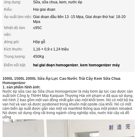
ứng dụng:
Sữa, sữa chua, kem, nước ép
Kiểu:
Hai giai đoạn
Áp suất làm việc:
Giai đoạn đầu tiên 13 -15 Mpa, Giai đoạn thứ hai: 18-20
Mpa
Nhiệt độ làm
≤95C
việc:
đóng gói:
Hộp gỗ
Kích thước:
1,16 × 0,9 x 1,24 triệu
Trọng lượng:
450Kg
hai giai đoạn homogenizer
kem homogenizer máy
Điểm nổi bật:
,
1000L 1500L 2000L Sữa Áp Lực Cao Nước Trái Cây Kem Sữa Chua
Homogenizer
1. sản phẩm hình ảnh:
Nước ép sữa cao áp Sữa chua Homogenizer là máy bơm áp lực cao được sản
xuất bởi Công ty TNHH Máy Kaiquan Thượng Hải với phạm vi đã qua sử dụng,
mô hình 2 bao gồm một van đồng nhất gắn vào một khối bơm. Nó có một bộ ba
van hút và van xả được postioned trong khuôn mặt opsite của khối. Nó có một
cảm biến áp suất được gắn vào một xả manifold thông qua một piston isloated.
Nó được sử dụng rộng rãi trong ngành công nghiệp sữa, nước trái cây và đồ
uống.