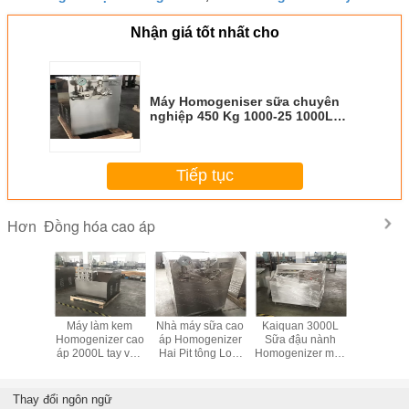
Nhận giá tốt nhất cho
Máy Homogeniser sữa chuyên
nghiệp 450 Kg 1000-25 1000L
1500L 2000L
Tiếp tục
Đồng hóa cao áp
Hơn
 đoạn cao
Máy làm kem
Nhà máy sữa cao
Kaiquan 3000L
Sữa / Sữ
genizer
Homogenizer cao
áp Homogenizer
Sữa đậu nành
Máy Homo
ho dây
áp 2000L tay vận
Hai Pit tông Loại
Homogenizer máy
áp lực ca
sản xuất
hành GJB 2-25
tiếng ồn thấp CE
/ Quy mô lớn
1000L 25
em
đã được phê
Homogenizer GJB
Mp
duyệt
3-25
Thay đổi ngôn ngữ