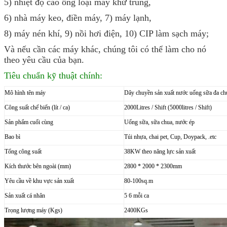
5) nhiệt độ cao ống loại máy khử trùng,
6) nhà máy keo, điền máy, 7) máy lạnh,
8) máy nén khí, 9) nồi hơi điện, 10) CIP làm sạch máy;
Và nếu cần các máy khác, chúng tôi có thể làm cho nó
theo yêu cầu của bạn.
Tiêu chuẩn kỹ thuật chính:
Mô hình tên máy
Dây chuyền sản xuất nước uống sữa đa ch
Công suất chế biến (lít / ca)
2000Litres / Shift (5000litres / Shift)
Sản phẩm cuối cùng
Uống sữa, sữa chua, nước ép
Bao bì
Túi nhựa, chai pet, Cup, Doypack, .etc
Tổng công suất
38KW theo năng lực sản xuất
Kích thước bên ngoài (mm)
2800 * 2000 * 2300mm
Yêu cầu về khu vực sản xuất
80-100sq.m
Sản xuất cá nhân
5 6 mỗi ca
Trọng lượng máy (Kgs)
2400KGs