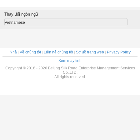
1000L 2000L
sữa bột ISO đã
dàng Chai nhựa
1000L 
3000L với hệ
được phê duyệt
kinh doanh cho
3000L v
thống điều khiển
nhà máy
thống điề
Thay đổi ngôn ngữ
Vietnamese
Nhà
|
Về chúng tôi
|
Liên hệ chúng tôi
|
Sơ đồ trang web
|
Privacy Policy
Xem máy tính
Copyright © 2018 - 2026 Beijing Silk Road Enterprise Management Services
Co.,LTD.
All rights reserved.