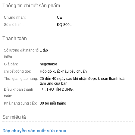
Thông tin chi tiết sản phẩm
Chứng nhận:
CE
Số mô hình:
KQ-800L
Thanh toán
Số lượng đặt hàng tối
1 tập
thiểu:
Giá bán:
negotiable
chi tiết đóng gói:
Hộp gỗ xuất khẩu tiêu chuẩn
Thời gian giao hàng:
25 đến 40 ngày sau khi nhận được khoản thanh toán
tạm ứng của bạn
Điều khoản thanh
T/T, THƯ TÍN DỤNG,
toán:
Khả năng cung cấp:
30 bộ mỗi tháng
Sự miêu tả
Dây chuyền sản xuất sữa chua