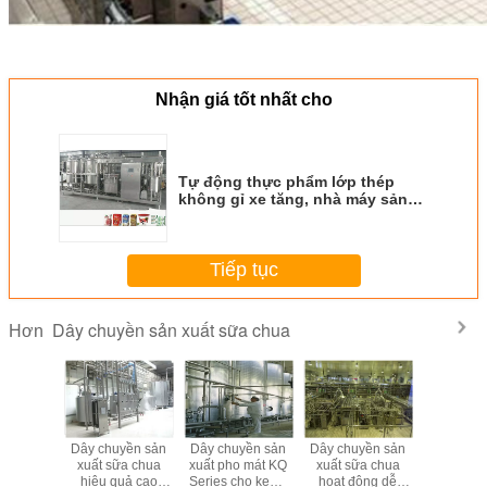
Nhận giá tốt nhất cho
Tự động thực phẩm lớp thép
không gỉ xe tăng, nhà máy sản
xuất nước ép trái cây
Tiếp tục
Dây chuyền sản xuất sữa chua
Hơn
Dây chuyền sản
Dây chuyền sản
Dây chuyền sản
Dây chuy
xuất sữa chua
xuất pho mát KQ
xuất sữa chua
xuất sữa
hiệu quả cao
Series cho kem /
hoạt động dễ
hiệu qu