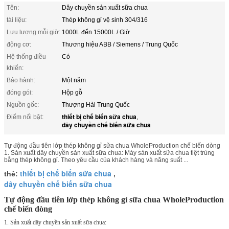
Tên:
Dây chuyền sản xuất sữa chua
tài liệu:
Thép không gỉ vệ sinh 304/316
Lưu lượng mỗi giờ:
1000L đến 15000L / Giờ
động cơ:
Thương hiệu ABB / Siemens / Trung Quốc
Hệ thống điều
Có
khiển:
Bảo hành:
Một năm
đóng gói:
Hộp gỗ
Nguồn gốc:
Thượng Hải Trung Quốc
thiết bị chế biến sữa chua
Điểm nổi bật:
,
dây chuyền chế biến sữa chua
Tự động đầu tiên lớp thép không gỉ sữa chua WholeProduction chế biến dòng
1. Sản xuất dây chuyền sản xuất sữa chua: Máy sản xuất sữa chua tiệt trùng
bằng thép không gỉ. Theo yêu cầu của khách hàng và năng suất ...
thiết bị chế biến sữa chua
thẻ:
,
dây chuyền chế biến sữa chua
Tự động đầu tiên lớp thép không gỉ sữa chua WholeProduction
chế biến dòng
1. Sản xuất dây chuyền sản xuất sữa chua: